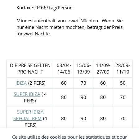
Kurtaxe: 0€66/Tag/Person
Mindestaufenthalt von zwei Nächten. Wenn Sie
nur eine Nacht mieten möchten, beträgt der Preis
für zwei Nächte.
DIE PREISE GELTEN
03/04-
15/06-
14/09-
28/09-
PRO NACHT
14/06
13/09
27/09
11/10
IBIZA
(2 PERS)
60
70
60
50
SUPER IBIZA
( 4
80
90
80
70
PERS)
SUPER IBIZA
SPECIAL RPM
(4
80
90
80
70
PERS)
SUPER IBIZA
Ce site utilise des cookies pour les statistiques et pour
100
110
100
90