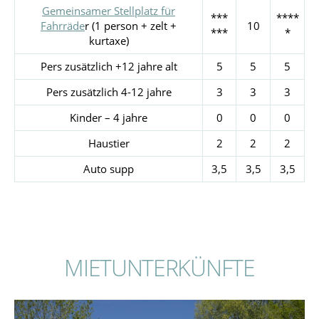
Gemeinsamer Stellplatz für
***
****
Fahrräde
r (1 person + zelt +
10
***
*
kurtaxe)
Pers zusätzlich +12 jahre alt
5
5
5
Pers zusätzlich 4-12 jahre
3
3
3
Kinder – 4 jahre
0
0
0
Haustier
2
2
2
Auto supp
3,5
3,5
3,5
MIETUNTERKÜNFTE