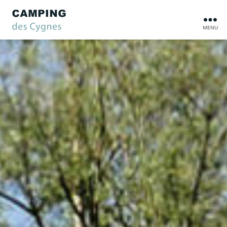
MENU
Camping
des
Cygnes