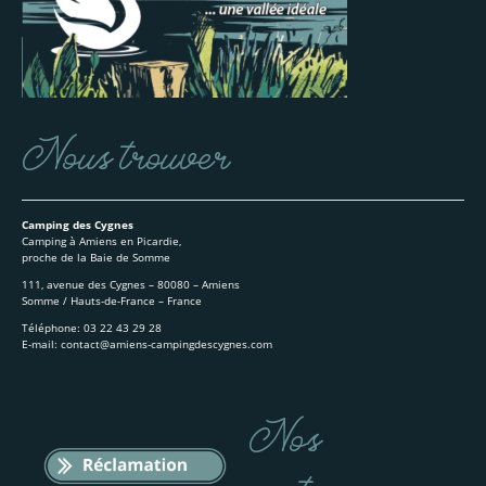
Nous trouver
Camping des Cygnes
Camping à Amiens en Picardie,
proche de la Baie de Somme
111, avenue des Cygnes – 80080 – Amiens
Somme / Hauts-de-France – France
Téléphone: 03 22 43 29 28
E-mail: contact@amiens-campingdescygnes.com
Nos