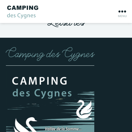
Leisures
MENU
Camping
des
Cygnes
Camping des Cygnes